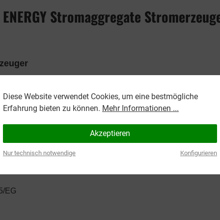
r ENERGY Stromaggregate Stromerzeug
zeuger
Diese Website verwendet Cookies, um eine bestmögliche
Erfahrung bieten zu können.
Mehr Informationen ...
uf die AMP Leistung die Sie für zu Hause brauchen. W
el geliefert.
Akzeptieren
Nur technisch notwendige
Konfigurieren
ng bei Netzausfall.
95/EG