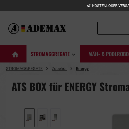
KOSTENLOSER VERSAN
springen
Zur Hauptnavigation springen
STROMAGGREGATE
MÄH- & POOLROBO
STROMAGGREGATE
Zubehör
Energy
ATS BOX für ENERGY Strom