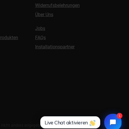
Widerrufsbelehrungen
Über Uns
Jobs
Produkten
FAQs
Installationspartner
1
Live Chat aktivieren
nicht anders angegeben.