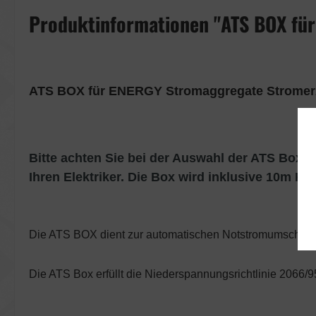
Produktinformationen "ATS BOX fü
ATS BOX für ENERGY Stromaggregate Stromer
Bitte achten Sie bei der Auswahl der ATS Box a
Ihren Elektriker. Die Box wird inklusive 10m Kab
Die ATS BOX dient zur automatischen Notstromumschaltu
Die ATS Box erfüllt die Niederspannungsrichtlinie 2066/