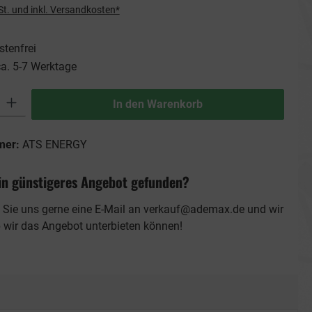
St. und inkl. Versandkosten*
tenfrei
ca. 5-7 Werktage
ib den gewünschten Wert ein oder benutze die Schaltflächen um die Anzahl zu erhö
In den Warenkorb
mer:
ATS ENERGY
in günstigeres Angebot gefunden?
 Sie uns gerne eine E-Mail an
verkauf@ademax.de
und wir
b wir das Angebot unterbieten können!