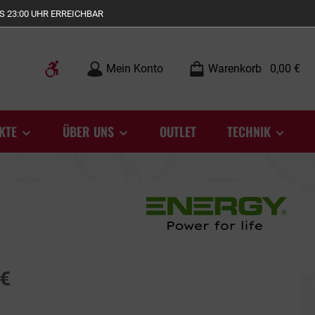
S 23:00 UHR ERREICHBAR
Werkzeugleiste anzeigen
Mein Konto
Warenkorb
0,00 €
KTE
ÜBER UNS
OUTLET
TECHNIK
 €