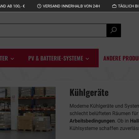
D AB 100,- €
VERSAND INNERHALB VON 24H
TÄGLICH BI
TER
PV & BATTERIE-SYSTEME
ANDERE PRODU
Kühlgeräte
Moderne Kühlgeräte und System
schlecht belüfteten Räumen für
Arbeitsbedingungen
. Ob in
Hal
Kühlsysteme schaffen zuverläss