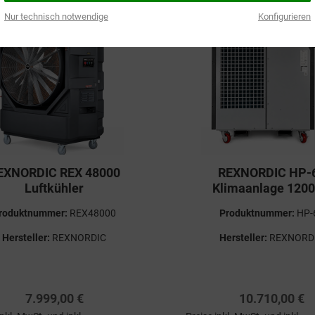
Nur technisch notwendige
Konfigurieren
ell nicht verfügbar
Verfügbar
EXNORDIC REX 48000
REXNORDIC HP-
Luftkühler
Klimaanlage 120
roduktnummer:
REX48000
Produktnummer:
HP-
Hersteller:
REXNORDIC
Hersteller:
REXNORD
7.999,00 €
10.710,00 €