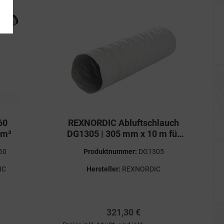
60
REXNORDIC Abluftschlauch
0m³
DG1305 | 305 mm x 10 m für
den HP19
60
Produktnummer:
DG1305
IC
Hersteller:
REXNORDIC
321,30 €