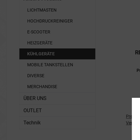
LICHTMASTEN
HOCHDRUCKREINIGER
E-SCOOTER
HEIZGERÄTE
R
KÜHLGERÄTE
MOBILE TANKSTELLEN
P
DIVERSE
MERCHANDISE
ÜBER UNS
OUTLET
Preise 
Technik
Versan