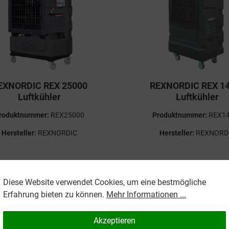
EXNORDIC REX 25000
REXNORDIC REX 1
Luftkühler
Luftkühler
roduktnummer:
REX25000
Produktnummer:
REX1
Hersteller:
REXNORDIC
Hersteller:
REXNORD
3.213,00 €
2.295,00 €
2.379,00 €
(3.5
Diese Website verwendet Cookies, um eine bestmögliche
inkl. MwSt. und inkl.
Preise inkl. MwSt. und inkl.
Erfahrung bieten zu können.
Mehr Informationen ...
dkosten*
Versandkosten*
Akzeptieren