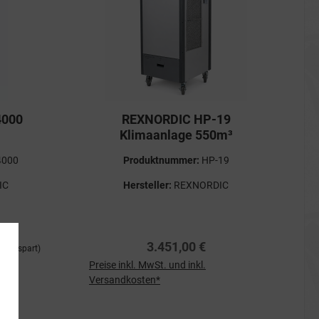
4000
REXNORDIC HP-19
Klimaanlage 550m³
4000
Produktnummer:
HP-19
IC
Hersteller:
REXNORDIC
3.451,00 €
3% gespart)
Preise inkl. MwSt. und inkl.
Versandkosten*