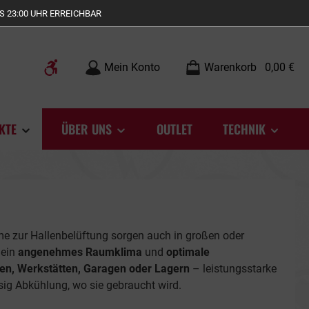
S 23:00 UHR ERREICHBAR
Werkzeugleiste anzeigen
Mein Konto
Warenkorb
0,00 €
KTE
ÜBER UNS
OUTLET
TECHNIK
e zur Hallenbelüftung sorgen auch in großen oder
 ein
angenehmes Raumklima
und
optimale
len, Werkstätten, Garagen oder Lagern
– leistungsstarke
ig Abkühlung, wo sie gebraucht wird.