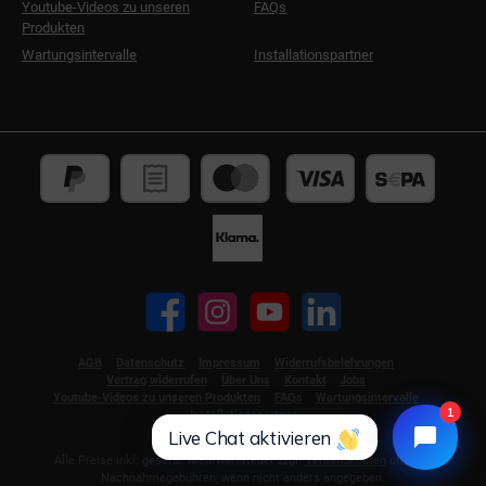
Youtube-Videos zu unseren
FAQs
Produkten
Wartungsintervalle
Installationspartner
Facebook
Instagram
YouTube
LinkedIn
AGB
Datenschutz
Impressum
Widerrufsbelehrungen
Vertrag widerrufen
Über Uns
Kontakt
Jobs
Youtube-Videos zu unseren Produkten
FAQs
Wartungsintervalle
1
Installationspartner
Live Chat aktivieren
Alle Preise inkl. gesetzl. Mehrwertsteuer zzgl.
Versandkosten
und ggf.
Nachnahmegebühren, wenn nicht anders angegeben.