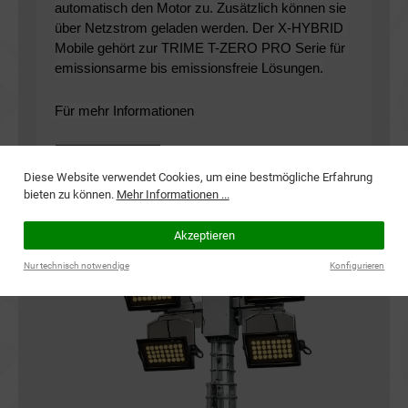
automatisch den Motor zu. Zusätzlich können sie 
über Netzstrom geladen werden. Der X-HYBRID 
Mobile gehört zur TRIME T-ZERO PRO Serie für 
emissionsarme bis emissionsfreie Lösungen.
Für mehr Informationen
Klicken Sie hier
Diese Website verwendet Cookies, um eine bestmögliche Erfahrung
bieten zu können.
Mehr Informationen ...
Akzeptieren
Nur technisch notwendige
Konfigurieren