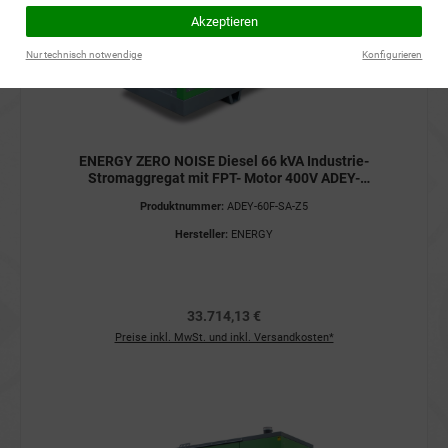
Akzeptieren
Nur technisch notwendige
Konfigurieren
ENERGY ZERO NOISE Diesel 66 kVA Industrie-
Stromaggregat mit FPT- Motor 400V ADEY-
60F-SA-Z5 STAGE V Stromerzeuger
Produktnummer:
ADEY-60F-SA-Z5
Hersteller:
ENERGY
33.714,13 €
Preise inkl. MwSt. und inkl. Versandkosten*