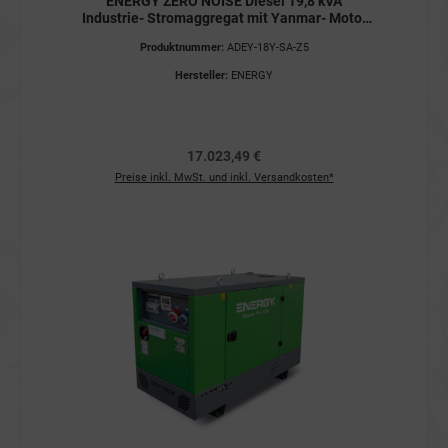
ENERGY ZERO NOISE Diesel 19,8 kVA
Industrie- Stromaggregat mit Yanmar- Motor
400V ADEY-18Y-SA-Z5 STAGE V
Produktnummer:
ADEY-18Y-SA-Z5
Stromerzeuger
Hersteller:
ENERGY
17.023,49 €
Preise inkl. MwSt. und inkl. Versandkosten*