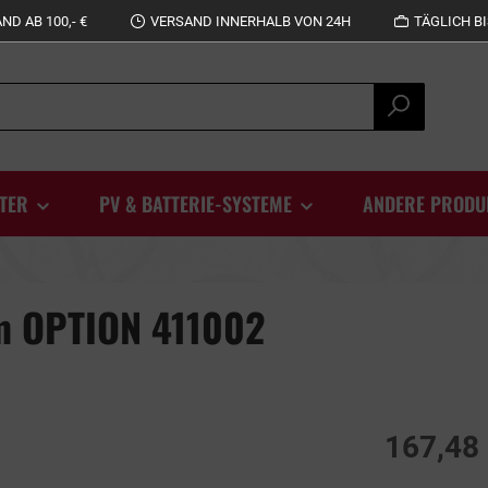
D AB 100,- €
VERSAND INNERHALB VON 24H
TÄGLICH BI
TER
PV & BATTERIE-SYSTEME
ANDERE PRODU
m OPTION 411002
167,48