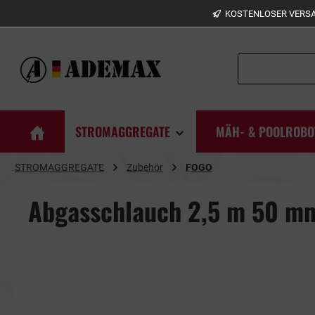
KOSTENLOSER VERSAN
springen
Zur Hauptnavigation springen
STROMAGGREGATE
MÄH- & POOLROBO
STROMAGGREGATE
Zubehör
FOGO
Abgasschlauch 2,5 m 50 m