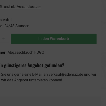
St. und inkl. Versandkosten*
tenfrei
ca. 24/48 Stunden
ib den gewünschten Wert ein oder benutze die Schaltflächen um die Anzahl zu erhö
In den Warenkorb
mer:
Abgasschlauch FOGO
in günstigeres Angebot gefunden?
 Sie uns gerne eine E-Mail an
verkauf@ademax.de
und wir
b wir das Angebot unterbieten können!