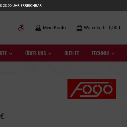
S 23:00 UHR ERREICHBAR
Werkzeugleiste anzeigen
Mein Konto
Warenkorb
0,00 €
KTE
ÜBER UNS
OUTLET
TECHNIK
 €