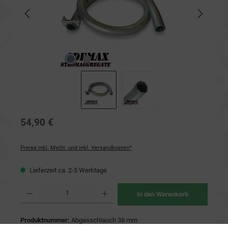
54,90 €
Preise inkl. MwSt. und inkl. Versandkosten*
Lieferzeit ca. 2-5 Werktage
Produkt Anzahl: Gib den gewünschten Wert ein oder benutze die Schaltflächen um die Anzahl
In den Warenkorb
Produktnummer:
Abgasschlauch 38 mm