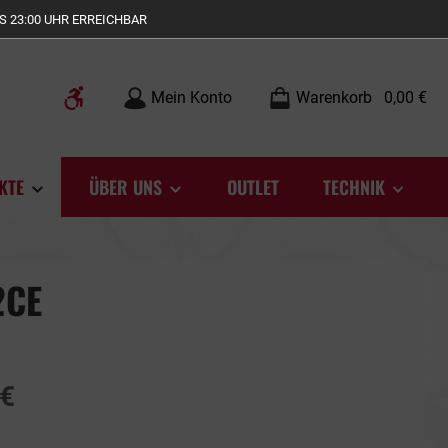
S 23:00 UHR ERREICHBAR
Werkzeugleiste anzeigen
Mein Konto
Warenkorb
0,00 €
KTE
ÜBER UNS
OUTLET
TECHNIK
2CE
 €