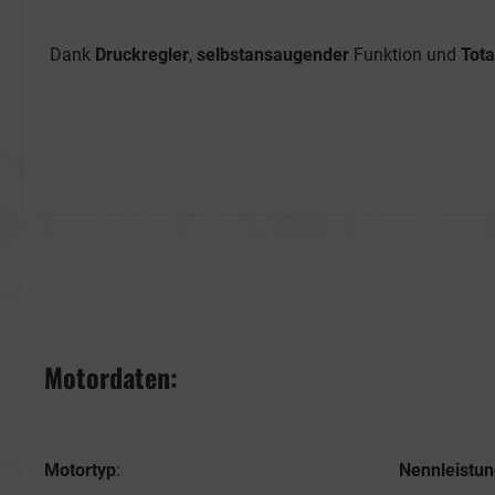
Dank
Druckregler
,
selbstansaugender
Funktion und
Tot
Motordaten:
Motortyp
:
Nennleistu