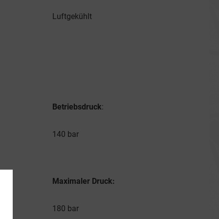
Luftgekühlt
Betriebsdruck
:
140 bar
Maximaler Druck:
180 bar