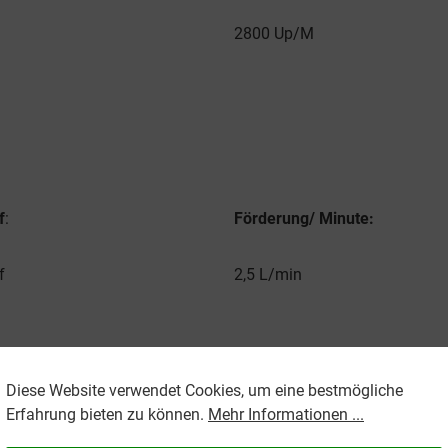
2800 Up/M
f
:
Förderung/ Minute:
f
2,5 L/min
ördermenge/ Minute:
Maximale Stundenförderung:
Diese Website verwendet Cookies, um eine bestmögliche
Erfahrung bieten zu können.
Mehr Informationen ...
510 L / Std