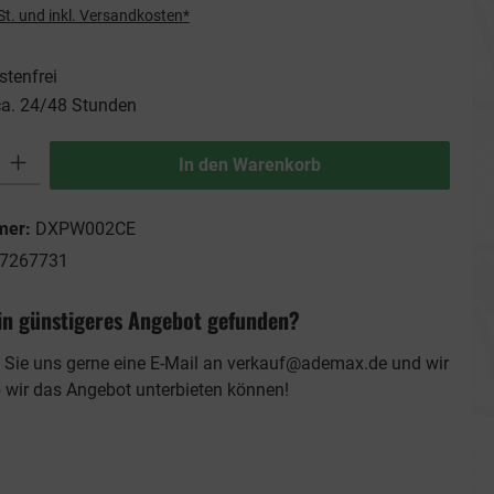
St. und inkl. Versandkosten*
tenfrei
ca. 24/48 Stunden
ib den gewünschten Wert ein oder benutze die Schaltflächen um die Anzahl zu erhö
In den Warenkorb
mer:
DXPW002CE
7267731
in günstigeres Angebot gefunden?
 Sie uns gerne eine E-Mail an
verkauf@ademax.de
und wir
b wir das Angebot unterbieten können!