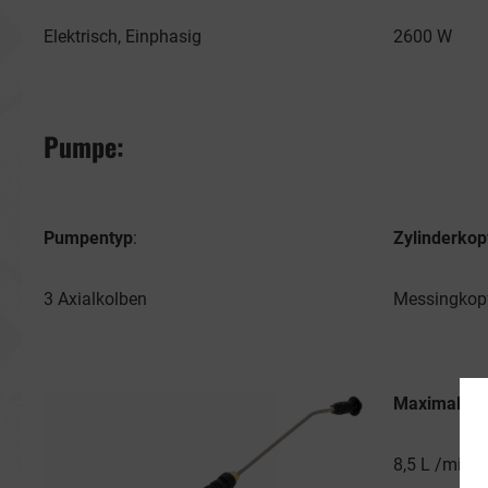
Elektrisch, Einphasig
2600 W
Pumpe:
Pumpentyp
:
Zylinderkop
3 Axialkolben
Messingkop
Maximale F
8,5 L /min