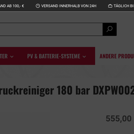
D AB 100,- €
VERSAND INNERHALB VON 24H
TÄGLICH BI
TER
PV & BATTERIE-SYSTEME
ANDERE PRODU
druckreiniger 180 bar DXPW00
555,00