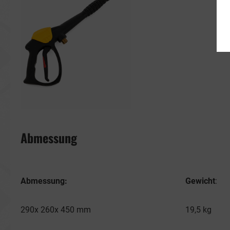
Abmessung
Abmessung:
Gewicht
:
290x 260x 450 mm
19,5 kg