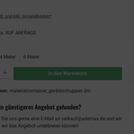
St. und inkl. Versandkosten*
 ca. AUF ANFRAGE
ählen
4 Meter
6 Meter
ib den gewünschten Wert ein oder benutze die Schaltflächen um die Anzahl zu erhö
In den Warenkorb
mer:
materialcontainer_geräteschuppen 3m
in günstigeres Angebot gefunden?
 Sie uns gerne eine E-Mail an
verkauf@ademax.de
und wir
b wir das Angebot unterbieten können!