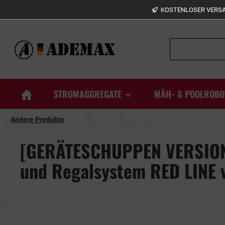
KOSTENLOSER VERSAN
springen
Zur Hauptnavigation springen
STROMAGGREGATE
MÄH- & POOLROBO
Andere Produkte
[GERÄTESCHUPPEN VERSION]
und Regalsystem RED LINE