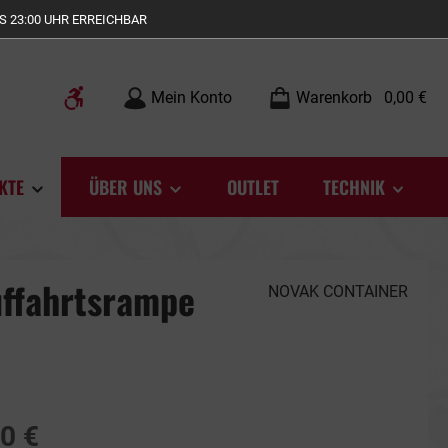
S 23:00 UHR ERREICHBAR
Werkzeugleiste anzeigen
Mein Konto
Warenkorb
0,00 €
KTE
ÜBER UNS
OUTLET
TECHNIK
ffahrtsrampe
NOVAK CONTAINER
0 €