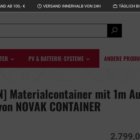
D AB 100,- €
VERSAND INNERHALB VON 24H
TÄGLICH BI
TER
PV & BATTERIE-SYSTEME
ANDERE PRODU
 Materialcontainer mit 1m Au
 von NOVAK CONTAINER
2.799,0