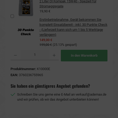
2 Liter Öl Kompak 15W40 - Speziell für
Stromaggregate
19,90 €
Erstinbetriebnahme, Gerät bekommen Sie
komplett Einsatzbereit - inkl. 30 Punkte Check
- (Lieferzeit kann sich um 1 bis 5 Werktage
verlängern)
149,00 €
199,00 €
(25.13% gespart)
Produkt Anzahl: Gib den gewünschten Wert ein oder benutze die Schaltflächen um die Anzahl
In den Warenkorb
Produktnummer:
K10000E
EAN:
3760236755965
Sie haben ein günstigeres Angebot gefunden?
Schreiben Sie uns gerne eine E-Mail an
verkauf@ademax.de
und wir prüfen, ob wir das Angebot unterbieten können!