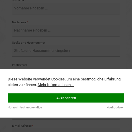
Vorname
*
Nachname
*
Straße und Hausnummer
Postleitzahl
Diese Website verwendet Cookies, um eine bestmögliche Erfahrung
bieten zu können.
Mehr Informationen ...
Ort
Akzeptieren
Nur technisch notwendige
Konfigurieren
Land
E-Mail-Adresse
*