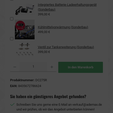
Integriertes Batterie-Ladeerhaltungsgerät
(Sonderbau)
399,00 €
Kühlmittelvorwärmung (Sonderbau)
499,00 €
Ventil zur Tankerweiterung (Sonderbau)
399,00 €
Produkt Anzahl: Gib den gewünschten Wert ein oder benutze die Schaltflächen um die Anzahl
In den Warenkorb
Produktnummer:
DC275R
EAN:
8435672786624
Sie haben ein günstigeres Angebot gefunden?
Schreiben Sie uns gerne eine E-Mail an
verkauf@ademax.de
und wir prüfen, ob wir das Angebot unterbieten können!