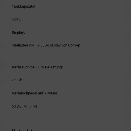
Tankkapazität:
620 L
Display:
InteliLite4 AMF 9 LED-Display von ComAp
Verbrauch bei 50 % Belastung:
27 L/h
Geräuschpegel auf 7 Meter:
60 DB (A) (7 M)