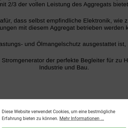
mit 2/3 der vollen Leistung des Aggregats bietet
für, dass selbst empfindliche Elektronik, wie 
ungen mit diesem Aggregat betrieben werden 
stungs- und Ölmangelschutz ausgestattet ist, i
 Stromgenerator der perfekte Begleiter für zu 
Industrie und Bau.
Eine Frage ? Ein Rat ?
Diese Website verwendet Cookies, um eine bestmögliche
Erfahrung bieten zu können.
Mehr Informationen ...