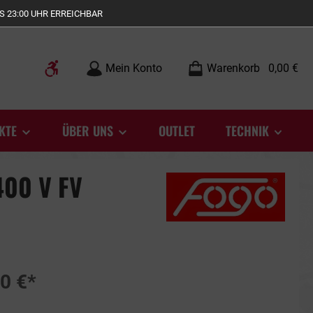
S 23:00 UHR ERREICHBAR
Werkzeugleiste anzeigen
Mein Konto
Warenkorb
0,00 €
KTE
ÜBER UNS
OUTLET
TECHNIK
400 V FV
0 €*