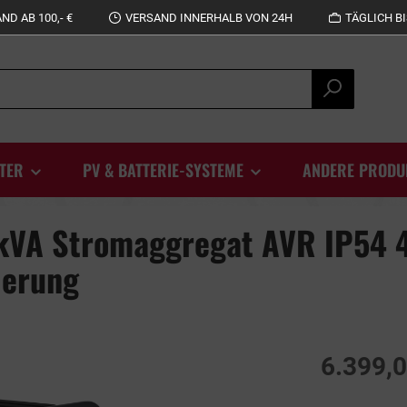
D AB 100,- €
VERSAND INNERHALB VON 24H
TÄGLICH BI
TER
PV & BATTERIE-SYSTEME
ANDERE PRODU
VA Stromaggregat AVR IP54 
ierung
6.399,0