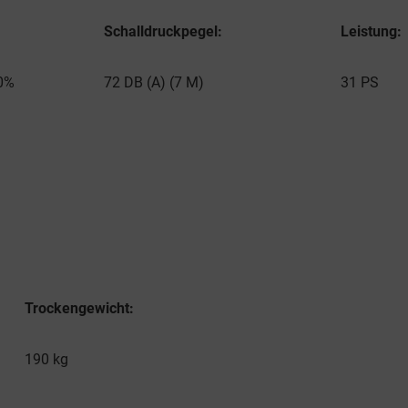
Schalldruckpegel:
Leistung:
00%
72 DB (A) (7 M)
31 PS
Trockengewicht:
190 kg