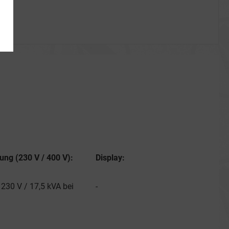
ung (230 V / 400 V):
Display:
 230 V / 17,5 kVA bei
-