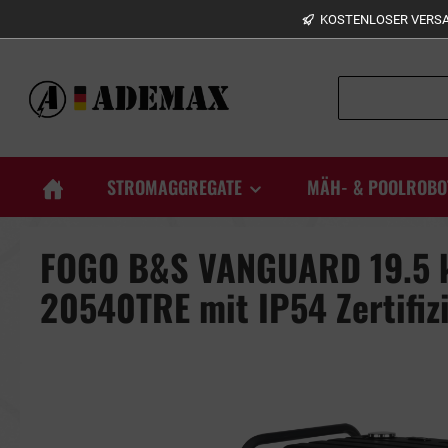
KOSTENLOSER VERSAN
springen
Zur Hauptnavigation springen
STROMAGGREGATE
MÄH- & POOLROBO
FOGO B&S VANGUARD 19.5 k
20540TRE mit IP54 Zertifiz