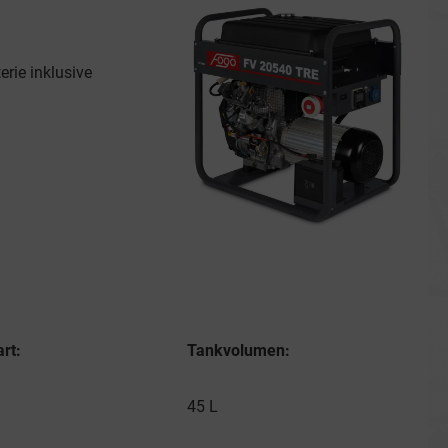
erie inklusive
art:
Tankvolumen:
45 L