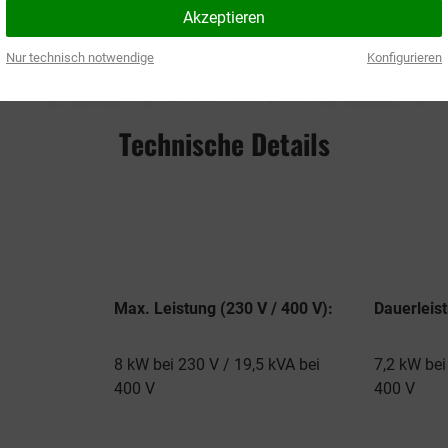
Akzeptieren
Unsere Kundenberater sind für Sie da.
Nur technisch notwendige
Konfigurieren
Technische Details
Max. Leistung (230 V / 400 V):
Dauerleist
8 kW bei 230 V / 19,5 kVA bei
7,2 kW bei
400 V
400 V