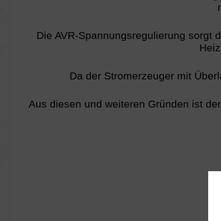
Die AVR-Spannungsregulierung sorgt da
Heiz
Da der Stromerzeuger mit Überla
Aus diesen und weiteren Gründen ist der