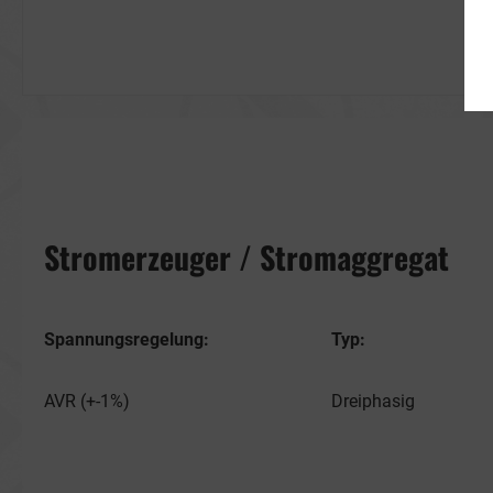
Stromerzeuger / Stromaggregat
Spannungsregelung:
Typ:
AVR (+-1%)
Dreiphasig