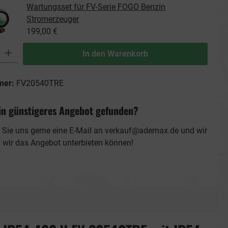
Wartungsset für FV-Serie FOGO Benzin
Stromerzeuger
199,00 €
ib den gewünschten Wert ein oder benutze die Schaltflächen um die Anzahl zu erhö
In den Warenkorb
mer:
FV20540TRE
in günstigeres Angebot gefunden?
 Sie uns gerne eine E-Mail an
verkauf@ademax.de
und wir
b wir das Angebot unterbieten können!