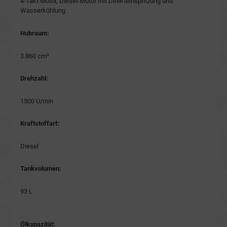
4-Takt Motor, Diesel-Motor mit Direkteinspritzung und
Wasserkühlung
Hubraum:
3.860 cm³
Drehzahl:
1500 U/min
Kraftstoffart:
Diesel
Tankvolumen:
93 L
Ölkapazität: