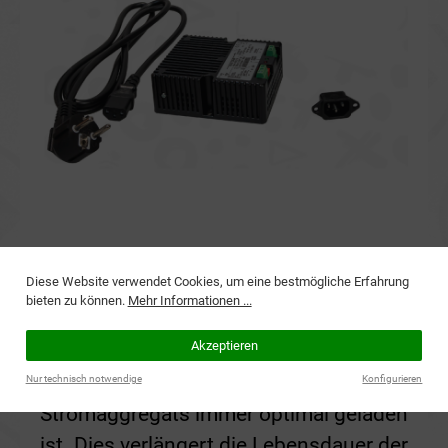
Integriertes Batterie-
Diese Website verwendet Cookies, um eine bestmögliche Erfahrung
Ladeerhaltungsgerät
bieten zu können.
Mehr Informationen ...
Erhaltung der Batterielebensdauer: Das
Akzeptieren
Batterie-Ladeerhaltungsgerät sorgt
dafür, dass die Batterie des
Nur technisch notwendige
Konfigurieren
Stromaggregats immer optimal geladen
ist. Dies verlängert die Lebensdauer der