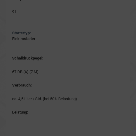
9 L
Startertyp:
Elektrostarter
Schalldruckpegel:
67 DB (A) (7 M)
Verbrauch:
ca. 4,5 Liter / Std. (bei 50% Belastung)
Leistung:
-